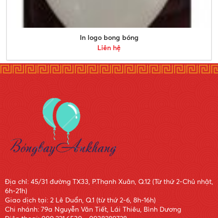
In logo bong bóng
Liên hệ
Địa chỉ: 45/31 đường TX33, P.Thạnh Xuân, Q.12 (Từ thứ 2-Chủ nhật,
6h-21h)
Giao dịch tại: 2 Lê Duẩn, Q.1 (từ thứ 2-6, 8h-16h)
Chi nhánh: 79a Nguyễn Văn Tiết, Lái Thiêu, Bình Dương