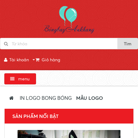
Tìm
Tài khoản
Giỏ hàng
menu
IN LOGO BONG BÓNG
MẪU LOGO
SẢN PHẨM NỔI BẬT