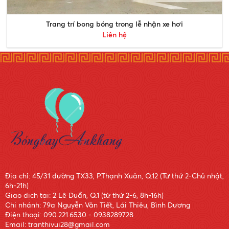
Trang trí bong bóng trong lễ nhận xe hơi
Liên hệ
Địa chỉ: 45/31 đường TX33, P.Thạnh Xuân, Q.12 (Từ thứ 2-Chủ nhật,
6h-21h)
Giao dịch tại: 2 Lê Duẩn, Q.1 (từ thứ 2-6, 8h-16h)
Chi nhánh: 79a Nguyễn Văn Tiết, Lái Thiêu, Bình Dương
Điện thoại: 090.221.6530 - 0938289728
Email: tranthivui28@gmail.com