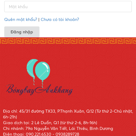
Quên mật khẩu?
|
Chưa có tài khoản?
Đăng nhập
Địa chỉ: 45/31 đường TX33, P.Thạnh Xuân, Q.12 (Từ thứ 2-Chủ nhật,
6h-21h)
Giao dịch tại: 2 Lê Duẩn, Q.1 (từ thứ 2-6, 8h-16h)
Chi nhánh: 79a Nguyễn Văn Tiết, Lái Thiêu, Bình Dương
Điện thoại: 090.221.6530 - 0938289728