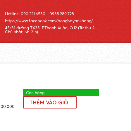
Hotline: 090.221.6530 - 0938.289.728
https://www.facebook.com/bongbayankhang/
45/31 đường TX33, P.Thạnh Xuân, Q.12 (Từ thứ 2-
Chủ nhật, 6h-21h)
Còn hàng
THÊM VÀO GIỎ
300,000