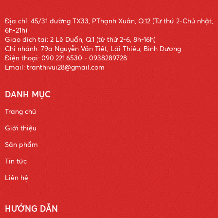
Địa chỉ: 45/31 đường TX33, P.Thạnh Xuân, Q.12 (Từ thứ 2-Chủ nhật,
6h-21h)
Giao dịch tại: 2 Lê Duẩn, Q.1 (từ thứ 2-6, 8h-16h)
Chi nhánh: 79a Nguyễn Văn Tiết, Lái Thiêu, Bình Dương
Điện thoại: 090.221.6530 - 0938289728
Email: tranthivui28@gmail.com
DANH MỤC
Trang chủ
Giới thiệu
Sản phẩm
Tin tức
Liên hệ
HƯỚNG DẪN