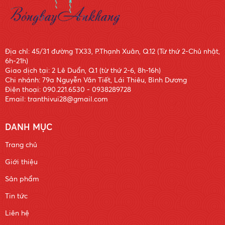
Địa chỉ: 45/31 đường TX33, P.Thạnh Xuân, Q.12 (Từ thứ 2-Chủ nhật,
6h-21h)
Giao dịch tại: 2 Lê Duẩn, Q.1 (từ thứ 2-6, 8h-16h)
Chi nhánh: 79a Nguyễn Văn Tiết, Lái Thiêu, Bình Dương
Điện thoại: 090.221.6530 - 0938289728
Email: tranthivui28@gmail.com
DANH MỤC
Trang chủ
Giới thiệu
Sản phẩm
Tin tức
Liên hệ